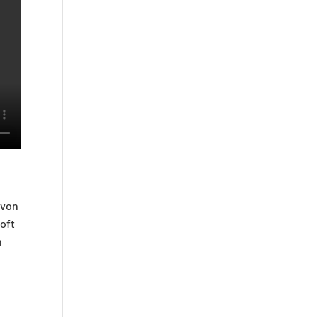
 von
oft
n