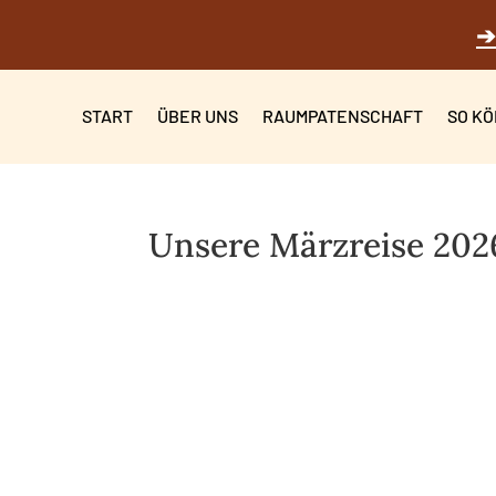
➔
START
ÜBER UNS
RAUMPATENSCHAFT
SO KÖ
Unsere Märzreise 202