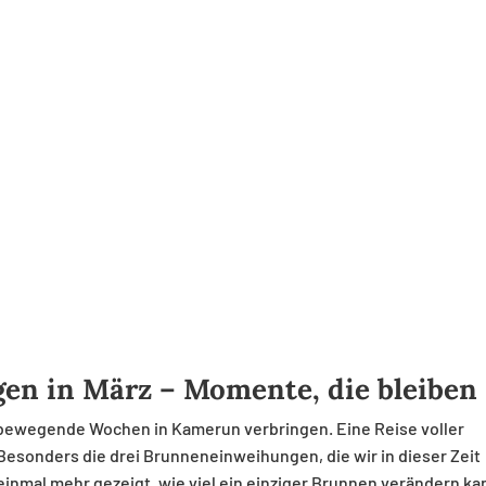
en in März – Momente, die bleiben
d bewegende Wochen in Kamerun verbringen. Eine Reise voller
sonders die drei Brunneneinweihungen, die wir in dieser Zeit
einmal mehr gezeigt, wie viel ein einziger Brunnen verändern ka