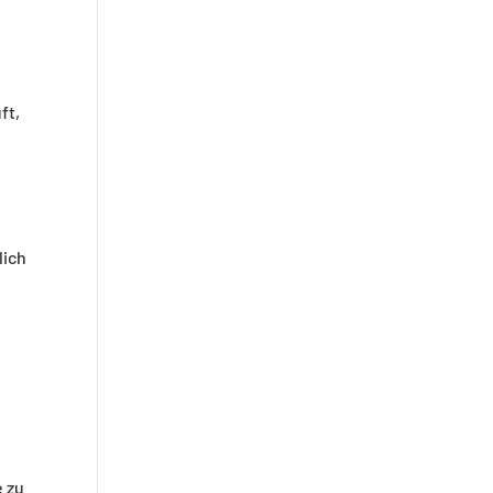
ft,
lich
e zu